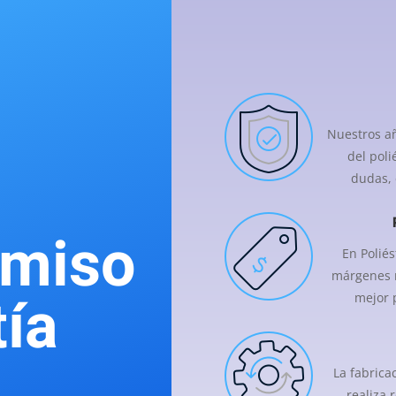
Nuestros añ
del poli
dudas, 
miso
En Poliés
márgenes m
ía
mejor p
La fabrica
realiza 