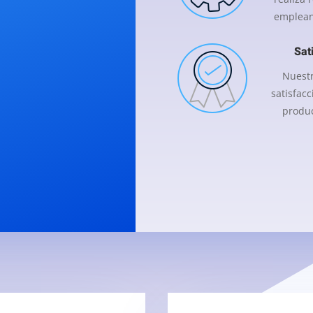
emplean
Sat
Nuestr
satisfacc
produc