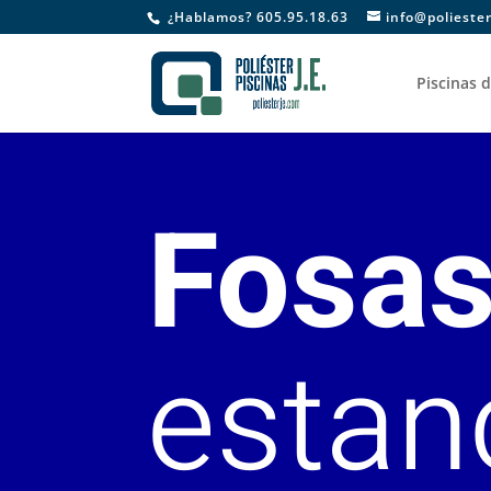
¿Hablamos? 605.95.18.63
info@polieste
Piscinas d
Fosas
estan