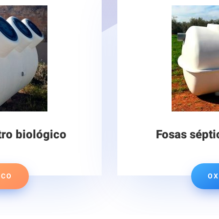
tro biológico
Fosas sépti
ICO
OX