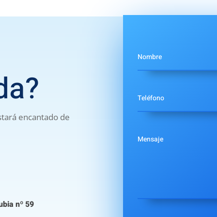
da?
estará encantado de
ubia nº 59